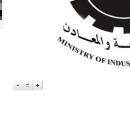
-
=
+