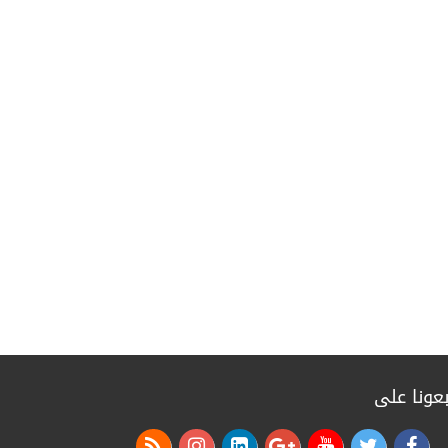
سفير العراق بواشنطن للسيناتور بيل
كسدي: الحكومة العراقية تهدف لتعزيز
الاستقرار وتوسيع التعاون
منذ شهرين
رئيس الوزراء يجري زيارة إلى وزارة النفط
ويترأس اجتماعاً للكادر المتقدم بالوزارة
منذ شهرين
خامنئي الشهيد والعراق الذي لم ينسَ
مواقفه
منذ 4 أشهر
من آثار الإرهاب إلى الإعمار.. حكاية مقام
النبي يونس (ع) في الموصل
منذ 4 أشهر
بعونا على
وزير الخارجية الباكستاني: لبنان أحد أبرز
نقاط الخلاف بين الولايات المتحدة وإيران