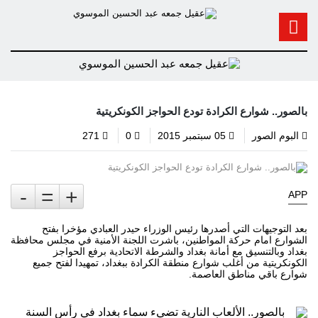
بالصور.. شوارع الكرادة تودع الحواجز الكونكريتية
البوم الصور
05 سبتمبر 2015
0
271
-
=
+
APP
بعد التوجيهات التي أصدرها رئيس الوزراء
حيدر العبادي
مؤخرا بفتح
الشوارع امام حركة المواطنين، باشرت
اللجنة الأمنية
في مجلس محافظة
بغداد
وبالتنسيق مع أمانة بغداد والشرطة الاتحادية برفع الحواجز
الكونكريتية من أغلب شوارع منطقة
الكرادة
ببغداد، تمهيدا لفتح جميع
شوارع باقي مناطق العاصمة.
بالصور.. الألعاب النارية تضيء سماء بغداد في رأس السنة