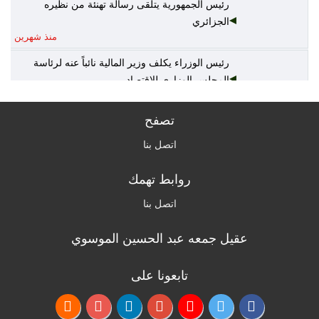
رئيس الجمهورية يتلقى رسالة تهنئة من نظيره
الجزائري
منذ شهرين
رئيس الوزراء يكلف وزير المالية نائباً عنه لرئاسة
المجلس الوزاري للاقتصاد
منذ شهرين
تصفح
الخارجية: أمن واستقرار دول الخليج يُعدّ جزءاً لا يتجزأ
من منظومة الأمن القومي العربي
اتصل بنا
منذ شهرين
روابط تهمك
القرارات الكاملة لجلسة مجلس الوزراء اليوم
منذ شهرين
اتصل بنا
عقيل جمعه عبد الحسين الموسوي
الزراعة: السلع الزراعية غير مشمولة بالتعرفة
الجمركية وهناك وفرة بالمنتج المحلي
منذ 3 أشهر
تابعونا على
التربية: نظام إدارة المعلومات سيرسل لأهالي الطلبة
تقارير عن درجاتهم ومستواهم العلمي