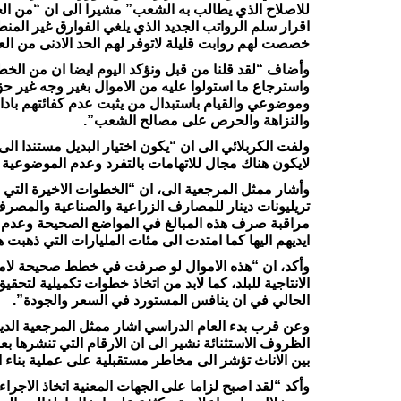
للاصلاح الذي يطالب به الشعب” مشيرا الى ان “من الخط
اقرار سلم الرواتب الجديد الذي يلغي الفوارق غير ال
خصصت لهم روابت قليلة لاتوفر لهم الحد الادنى من ال
وأضاف “لقد قلنا من قبل ونؤكد اليوم ايضا ان من الخ
واسترجاع ما استولوا عليه من الاموال بغير وجه غير 
وموضوعي والقيام باستبدال من يثبت عدم كفائتهم باد
والنزاهة والحرص على مصالح الشعب”.
ولفت الكربلائي الى ان “يكون اختيار البديل مستندا ا
لايكون هناك مجال للاتهامات بالتفرد وعدم الموضوعية ف
تريليونات دينار للمصارف الزراعية والصناعية والمص
مراقبة صرف هذه المبالغ في المواضع الصحيحة وعدم
ايديهم اليها كما امتدت الى مئات المليارات التي ذهبت 
وأكد، ان “هذه الاموال لو صرفت في خطط صحيحة لامكن 
الانتاجية للبلد، كما لابد من اتخاذ خطوات تكميلية لتح
الحالي في ان ينافس المستورد في السعر والجودة”.
وعن قرب بدء العام الدراسي اشار ممثل المرجعية الديني
الظروف الاستثنائة نشير الى ان الارقام التي تنشرها ب
بين الاناث تؤشر الى مخاطر مستقبلية على عملية بناء ال
وأكد “لقد اصبح لزاما على الجهات المعنية اتخاذ الاجراءا