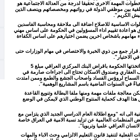
وات المهمة الاخرى تحقيقا لدرجة من العدالة الاجتماعية هو
منطقية بين موظفي الدولة في رواتبهم ومخصصاتهم وينصف الذين
عيش الكريم”.
طوات الاساسية للاصلاح اضافة الى ملاحقة ومحاسبة الفاسدين
حق هو اعادة تقييم اداء المسؤولين في الحكومة على اساس مهني
اء مهامهم باشخاص اخرين يضمن اختيارهم على اساس الكفاءة
لى قرار جمع من ذوي الخبرة والاختصاص في مهام الوزارات حتى
ي الاختيار”.
وأشار ممثل المرجعية الى، ان “الخطوات الاخيرة التي اتخذتها الحكومة باقراض البنك المركزي العراقي مبلغ 5
رف العقاري وصندوق الاسكان تحتاج الى اجراءات صارمة في
 السماح لروؤس الفساد واصحاب الجشع والطمع وممن امتدت
هباءً في السنوات الماضية باسم المشاريع الوهمية”.
معالجة ملفات مهمة ومنها ملفا البطالة وتنويع القاعدة
قيق هذا الهدف كحماية المنتوج الوطني الذي لايمكن في الوضع
ة الى انه “ومع اطلالة العام الدراسي الجديد الذي يتزامن مع
عض المنظمات العالمية عن تزايد نسبة الامية في العراق خاصة
انسان العراقي علميا وتربويا”.
ت الفعلية لتنفيذ قانون التعليم الالزامي وحث الاباء والمهات