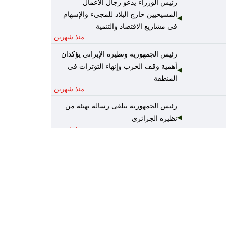
رئيس الوزراء يدعو رجال الأعمال
المسيحيين خارج البلاد للمجيء والإسهام
في مشاريع الاقتصاد والتنمية
منذ شهرين
رئيس الجمهورية ونظيره الإيراني يؤكدان
أهمية وقف الحرب وإنهاء التوترات في
المنطقة
منذ شهرين
رئيس الجمهورية يتلقى رسالة تهنئة من
نظيره الجزائري
منذ شهرين
رئيس الوزراء يكلف وزير المالية نائباً عنه
لرئاسة المجلس الوزاري للاقتصاد
منذ شهرين
الخارجية: أمن واستقرار دول الخليج يُعدّ
جزءاً لا يتجزأ من منظومة الأمن القومي
العربي
منذ شهرين