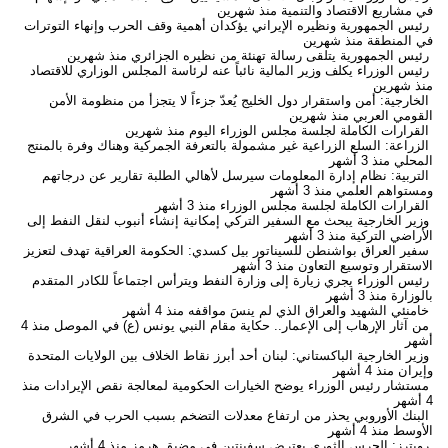
في مشاريع الاقتصاد والتنمية
منذ شهرين
رئيس الجمهورية ونظيره الإيراني يؤكدان أهمية وقف الحرب وإنهاء التوترات
في المنطقة
منذ شهرين
رئيس الجمهورية يتلقى رسالة تهنئة من نظيره الجزائري
منذ شهرين
رئيس الوزراء يكلف وزير المالية نائباً عنه لرئاسة المجلس الوزاري للاقتصاد
منذ شهرين
الخارجية: أمن واستقرار دول الخليج يُعدّ جزءاً لا يتجزأ من منظومة الأمن
القومي العربي
منذ شهرين
القرارات الكاملة لجلسة مجلس الوزراء اليوم
منذ شهرين
الزراعة: السلع الزراعية غير مشمولة بالتعرفة الجمركية وهناك وفرة بالمنتج
المحلي
منذ 3 أشهر
التربية: نظام إدارة المعلومات سيرسل لأهالي الطلبة تقارير عن درجاتهم
ومستواهم العلمي
منذ 3 أشهر
القرارات الكاملة لجلسة مجلس الوزراء
منذ 3 أشهر
وزير الخارجية يبحث مع السفير التركي إمكانية إنشاء أنبوب لنقل النفط إلى
الأراضي التركية
منذ 3 أشهر
سفير العراق بواشنطن للسيناتور بيل كسدي: الحكومة العراقية تهدف لتعزيز
الاستقرار وتوسيع التعاون
منذ 3 أشهر
رئيس الوزراء يجري زيارة إلى وزارة النفط ويترأس اجتماعاً للكادر المتقدم
بالوزارة
منذ 3 أشهر
خامنئي الشهيد والعراق الذي لم ينسَ مواقفه
منذ 4 أشهر
من آثار الإرهاب إلى الإعمار.. حكاية مقام النبي يونس (ع) في الموصل
منذ 4
أشهر
وزير الخارجية الباكستاني: لبنان أحد أبرز نقاط الخلاف بين الولايات المتحدة
وإيران
منذ 4 أشهر
مستشار رئيس الوزراء يوضح الخيارات الحكومية لمعالجة نقص الإيرادات
منذ
4 أشهر
البنك الأوروبي يحذر من ارتفاع معدلات التضخم بسبب الحرب في الشرق
الأوسط
منذ 4 أشهر
رويترز: الحرس الثوري يعترض سفينتين في مضيق هرمز
منذ 4 أشهر