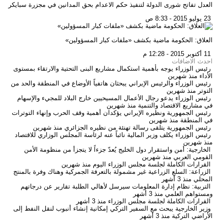
العدل تفاتح شورى الدولة لتنفيذ حكم الاعدام بحق المدانين في مجزرة سبايكر
23 يوليو 2015 - 8:33 ص
العلاق: الحكومة ماضية بكشف «ملفات كبار المسؤولين»
11 أكتوبر 2015 - 12:28 م
احدث الاضافات
رئيس الوزراء يوجه بأهمية استكمال مشاريع البنى التحتية والارتقاء بمستوى
الأداء
منذ شهرين
رئيس الوزراء والرئيس الإيراني يبحثان هاتفياً الأوضاع في المنطقة والحد من
التوتر
منذ شهرين
رئيس الوزراء يدعو رجال الأعمال المسيحيين خارج البلاد للمجيء والإسهام
في مشاريع الاقتصاد والتنمية
منذ شهرين
رئيس الجمهورية ونظيره الإيراني يؤكدان أهمية وقف الحرب وإنهاء التوترات
في المنطقة
منذ شهرين
رئيس الجمهورية يتلقى رسالة تهنئة من نظيره الجزائري
منذ شهرين
رئيس الوزراء يكلف وزير المالية نائباً عنه لرئاسة المجلس الوزاري للاقتصاد
منذ شهرين
الخارجية: أمن واستقرار دول الخليج يُعدّ جزءاً لا يتجزأ من منظومة الأمن
القومي العربي
منذ شهرين
القرارات الكاملة لجلسة مجلس الوزراء اليوم
منذ شهرين
الزراعة: السلع الزراعية غير مشمولة بالتعرفة الجمركية وهناك وفرة بالمنتج
المحلي
منذ 3 أشهر
التربية: نظام إدارة المعلومات سيرسل لأهالي الطلبة تقارير عن درجاتهم
ومستواهم العلمي
منذ 3 أشهر
القرارات الكاملة لجلسة مجلس الوزراء
منذ 3 أشهر
وزير الخارجية يبحث مع السفير التركي إمكانية إنشاء أنبوب لنقل النفط إلى
الأراضي التركية
منذ 3 أشهر