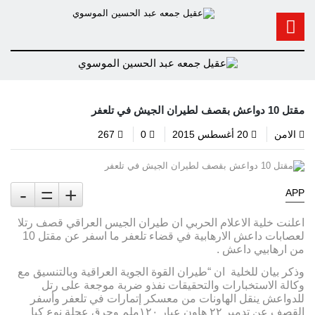
مقتل 10 دواعش بقصف لطيران الجيش في تلعفر
الامن
20 أغسطس 2015
0
267
-
=
+
APP
اعلنت خلية الاعلام الحربي ان طيران الجيس العراقي قصف رتلا
لعصابات داعش الارهابية في قضاء تلعفر ما اسفر عن مقتل 10
من ارهابيي داعش .
وذكر بيان للخلية ان “طيران القوة الجوية العراقية وبالتنسيق مع
وكالة الاستخبارات والتحقيقات نفذو ضربة موجعة على رتل
للدواعش ينقل الهاونات من معسكر إتمارات في تلعفر وأسفر
القصف عن تدمير ٢٢ هاون عيار ١٢٠ملم وحرق عجلة نوع كيا