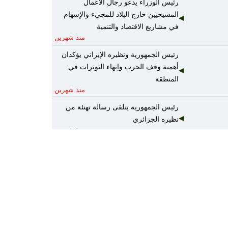
رئيس الوزراء يدعو رجال الأعمال
المسيحيين خارج البلاد للمجيء والإسهام
في مشاريع الاقتصاد والتنمية
منذ شهرين
رئيس الجمهورية ونظيره الإيراني يؤكدان
أهمية وقف الحرب وإنهاء التوترات في
المنطقة
منذ شهرين
رئيس الجمهورية يتلقى رسالة تهنئة من
نظيره الجزائري
منذ شهرين
رئيس الوزراء يكلف وزير المالية نائباً عنه
لرئاسة المجلس الوزاري للاقتصاد
منذ شهرين
الخارجية: أمن واستقرار دول الخليج يُعدّ
جزءاً لا يتجزأ من منظومة الأمن القومي
العربي
منذ شهرين