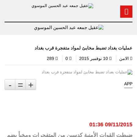
عمليات بغداد تضبط مخابئ لمواد متفجرة قرب بغداد
الامن
10 نوفمبر 2015
0
289
-
=
+
APP
09/11/2015 01:36
ضبطت القوات الأمنية كدسين من المتفجرات ومخبأ يضم