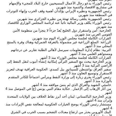
رئيس الوزراء يدعو رجال الأعمال المسيحيين خارج البلاد للمجيء والإسهام
في مشاريع الاقتصاد والتنمية
منذ شهرين
رئيس الجمهورية ونظيره الإيراني يؤكدان أهمية وقف الحرب وإنهاء التوترات
في المنطقة
منذ شهرين
رئيس الجمهورية يتلقى رسالة تهنئة من نظيره الجزائري
منذ شهرين
رئيس الوزراء يكلف وزير المالية نائباً عنه لرئاسة المجلس الوزاري للاقتصاد
منذ شهرين
الخارجية: أمن واستقرار دول الخليج يُعدّ جزءاً لا يتجزأ من منظومة الأمن
القومي العربي
منذ شهرين
القرارات الكاملة لجلسة مجلس الوزراء اليوم
منذ شهرين
الزراعة: السلع الزراعية غير مشمولة بالتعرفة الجمركية وهناك وفرة بالمنتج
المحلي
منذ 3 أشهر
التربية: نظام إدارة المعلومات سيرسل لأهالي الطلبة تقارير عن درجاتهم
ومستواهم العلمي
منذ 3 أشهر
القرارات الكاملة لجلسة مجلس الوزراء
منذ 3 أشهر
وزير الخارجية يبحث مع السفير التركي إمكانية إنشاء أنبوب لنقل النفط إلى
الأراضي التركية
منذ 3 أشهر
سفير العراق بواشنطن للسيناتور بيل كسدي: الحكومة العراقية تهدف لتعزيز
الاستقرار وتوسيع التعاون
منذ 3 أشهر
رئيس الوزراء يجري زيارة إلى وزارة النفط ويترأس اجتماعاً للكادر المتقدم
بالوزارة
منذ 3 أشهر
خامنئي الشهيد والعراق الذي لم ينسَ مواقفه
منذ 4 أشهر
من آثار الإرهاب إلى الإعمار.. حكاية مقام النبي يونس (ع) في الموصل
منذ 4
أشهر
وزير الخارجية الباكستاني: لبنان أحد أبرز نقاط الخلاف بين الولايات المتحدة
وإيران
منذ 4 أشهر
مستشار رئيس الوزراء يوضح الخيارات الحكومية لمعالجة نقص الإيرادات
منذ
4 أشهر
البنك الأوروبي يحذر من ارتفاع معدلات التضخم بسبب الحرب في الشرق
الأوسط
منذ 4 أشهر